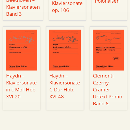
Beethoven –
Polonaisen
Klaviersonate
Klaviersonaten
op. 106
Band 3
Haydn –
Haydn –
Clementi,
Klaviersonate
Klaviersonate
Czerny,
in c-Moll Hob.
C-Dur Hob.
Cramer
XVI:20
XVI:48
Urtext Primo
Band 6