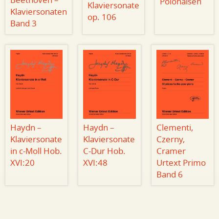
Beethoven –
Polonaisen
Klaviersonate
Klaviersonaten
op. 106
Band 3
Haydn –
Haydn –
Clementi,
Klaviersonate
Klaviersonate
Czerny,
in c-Moll Hob.
C-Dur Hob.
Cramer
XVI:20
XVI:48
Urtext Primo
Band 6