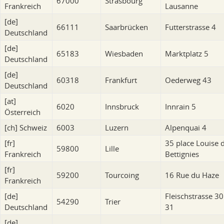
67000
Strasbourg
Frankreich
Lausanne
[de]
66111
Saarbrücken
Futterstrasse 4
Deutschland
[de]
65183
Wiesbaden
Marktplatz 5
Deutschland
[de]
60318
Frankfurt
Oederweg 43
Deutschland
[at]
6020
Innsbruck
Innrain 5
Österreich
[ch]
Schweiz
6003
Luzern
Alpenquai 4
[fr]
35 place Louise 
59800
Lille
Frankreich
Bettignies
[fr]
59200
Tourcoing
16 Rue du Haze
Frankreich
[de]
Fleischstrasse 30
54290
Trier
Deutschland
31
[de]