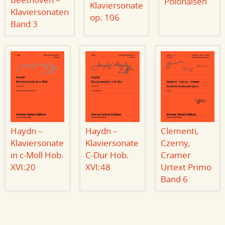
Beethoven –
Polonaisen
Klaviersonate
Klaviersonaten
op. 106
Band 3
Haydn –
Haydn –
Clementi,
Klaviersonate
Klaviersonate
Czerny,
in c-Moll Hob.
C-Dur Hob.
Cramer
XVI:20
XVI:48
Urtext Primo
Band 6