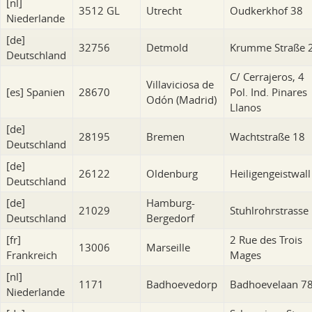
[nl]
3512 GL
Utrecht
Oudkerkhof 38
Niederlande
[de]
32756
Detmold
Krumme Straße 
Deutschland
C/ Cerrajeros, 4
Villaviciosa de
[es]
Spanien
28670
Pol. Ind. Pinares
Odón (Madrid)
Llanos
[de]
28195
Bremen
Wachtstraße 18
Deutschland
[de]
26122
Oldenburg
Heiligengeistwall
Deutschland
[de]
Hamburg-
21029
Stuhlrohrstrasse
Deutschland
Bergedorf
[fr]
2 Rue des Trois
13006
Marseille
Frankreich
Mages
[nl]
1171
Badhoevedorp
Badhoevelaan 7
Niederlande