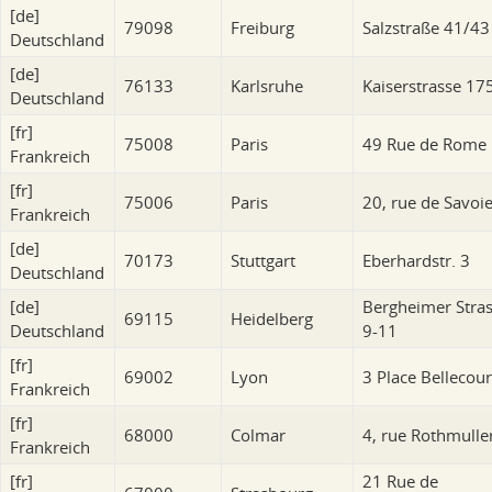
[de]
79098
Freiburg
Salzstraße 41/43
Deutschland
[de]
76133
Karlsruhe
Kaiserstrasse 17
Deutschland
[fr]
75008
Paris
49 Rue de Rome
Frankreich
[fr]
75006
Paris
20, rue de Savoi
Frankreich
[de]
70173
Stuttgart
Eberhardstr. 3
Deutschland
[de]
Bergheimer Stra
69115
Heidelberg
Deutschland
9-11
[fr]
69002
Lyon
3 Place Bellecou
Frankreich
[fr]
68000
Colmar
4, rue Rothmulle
Frankreich
[fr]
21 Rue de