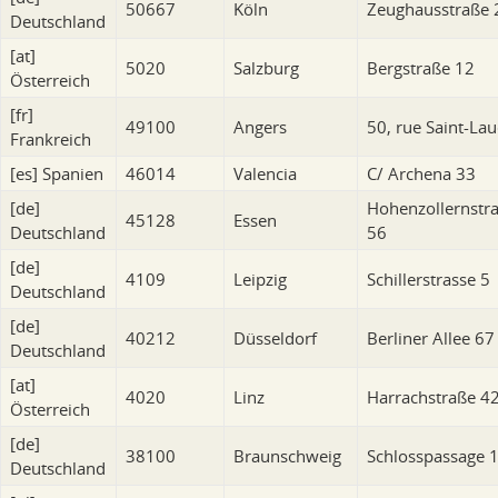
50667
Köln
Zeughausstraße 
Deutschland
[at]
5020
Salzburg
Bergstraße 12
Österreich
[fr]
49100
Angers
50, rue Saint-La
Frankreich
[es]
Spanien
46014
Valencia
C/ Archena 33
[de]
Hohenzollernstr
45128
Essen
Deutschland
56
[de]
4109
Leipzig
Schillerstrasse 5
Deutschland
[de]
40212
Düsseldorf
Berliner Allee 67
Deutschland
[at]
4020
Linz
Harrachstraße 4
Österreich
[de]
38100
Braunschweig
Schlosspassage 
Deutschland