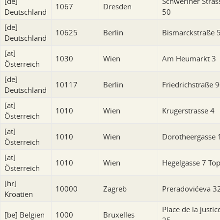
[de]
Schweriner Stras
1067
Dresden
Deutschland
50
[de]
10625
Berlin
Bismarckstraße 
Deutschland
[at]
1030
Wien
Am Heumarkt 3
Österreich
[de]
10117
Berlin
Friedrichstraße 
Deutschland
[at]
1010
Wien
Krugerstrasse 4
Österreich
[at]
1010
Wien
Dorotheergasse 
Österreich
[at]
1010
Wien
Hegelgasse 7 Top
Österreich
[hr]
10000
Zagreb
Preradovićeva 3
Kroatien
Place de la justic
[be]
Belgien
1000
Bruxelles
25