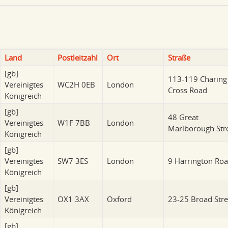
Land
Postleitzahl
Ort
Straße
[gb]
113-119 Charing
Vereinigtes
WC2H 0EB
London
Cross Road
Königreich
[gb]
48 Great
Vereinigtes
W1F 7BB
London
Marlborough Str
Königreich
[gb]
Vereinigtes
SW7 3ES
London
9 Harrington Ro
Königreich
[gb]
Vereinigtes
OX1 3AX
Oxford
23-25 Broad Stre
Königreich
[gb]