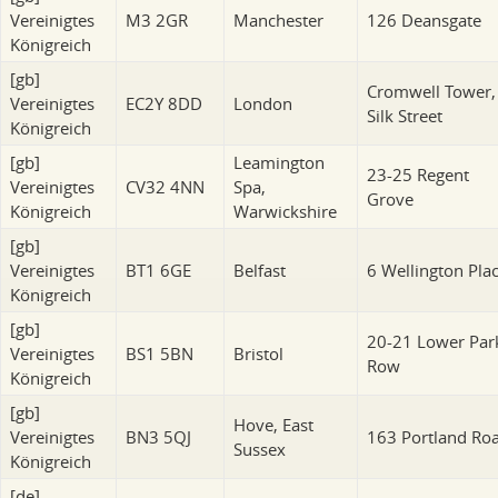
Vereinigtes
M3 2GR
Manchester
126 Deansgate
Königreich
[gb]
Cromwell Tower,
Vereinigtes
EC2Y 8DD
London
Silk Street
Königreich
[gb]
Leamington
23-25 Regent
Vereinigtes
CV32 4NN
Spa,
Grove
Königreich
Warwickshire
[gb]
Vereinigtes
BT1 6GE
Belfast
6 Wellington Pla
Königreich
[gb]
20-21 Lower Par
Vereinigtes
BS1 5BN
Bristol
Row
Königreich
[gb]
Hove, East
Vereinigtes
BN3 5QJ
163 Portland Ro
Sussex
Königreich
[de]