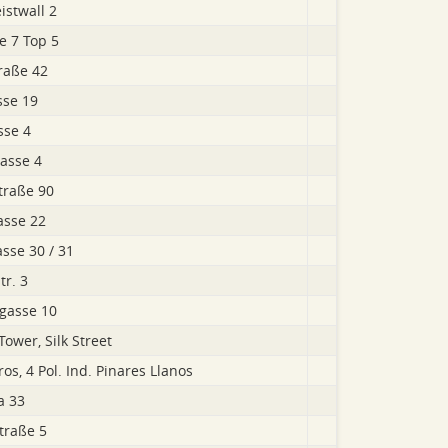
istwall 2
e 7 Top 5
raße 42
sse 19
sse 4
asse 4
traße 90
asse 22
asse 30 / 31
tr. 3
gasse 10
ower, Silk Street
ros, 4 Pol. Ind. Pinares Llanos
a 33
traße 5