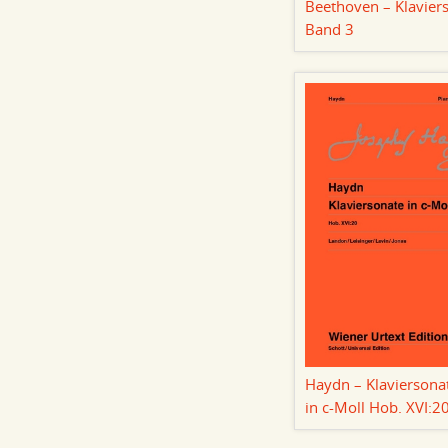
Beethoven – Klavier
Band 3
Haydn – Klaviersona
in c-Moll Hob. XVI:2