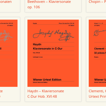
sonaten
Beethoven – Klaviersonate
Chopin – 
op. 106
te
Haydn – Klaviersonate
Clementi, 
0
C-Dur Hob. XVI:48
Urtext Pr