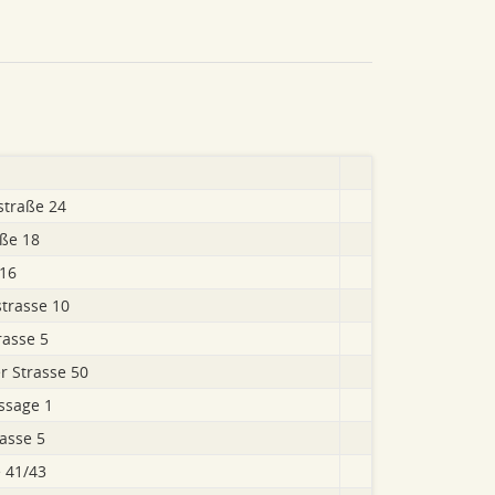
traße 24
ße 18
316
strasse 10
rasse 5
r Strasse 50
ssage 1
rasse 5
e 41/43