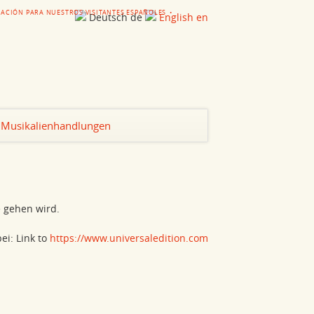
ACIÓN PARA NUESTROS VISITANTES ESPAÑOLES
Deutsch
de
English
en
Navigation
Musikalienhandlungen
überspringen
 gehen wird.
ei: Link to
https://www.universaledition.com