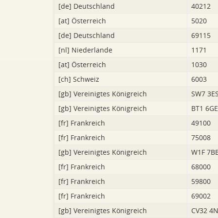
[de]
Deutschland
40212
[at]
Österreich
5020
[de]
Deutschland
69115
[nl]
Niederlande
1171
[at]
Österreich
1030
[ch]
Schweiz
6003
[gb]
Vereinigtes Königreich
SW7 3E
[gb]
Vereinigtes Königreich
BT1 6GE
[fr]
Frankreich
49100
[fr]
Frankreich
75008
[gb]
Vereinigtes Königreich
W1F 7B
[fr]
Frankreich
68000
[fr]
Frankreich
59800
[fr]
Frankreich
69002
[gb]
Vereinigtes Königreich
CV32 4