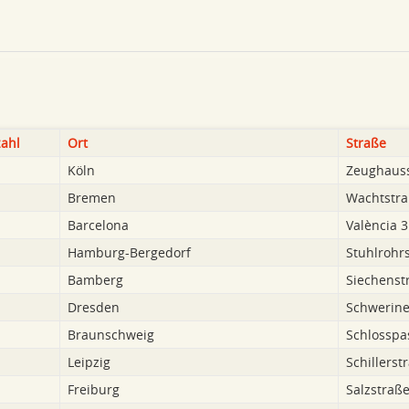
zahl
Ort
Straße
Köln
Zeughauss
Bremen
Wachtstra
Barcelona
València 
Hamburg-Bergedorf
Stuhlrohr
Bamberg
Siechenst
Dresden
Schwerine
Braunschweig
Schlosspa
Leipzig
Schillerst
Freiburg
Salzstraß