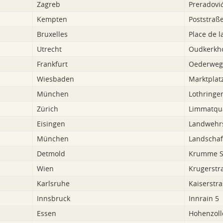
Zagreb
Preradovi
Kempten
Poststraße
Bruxelles
Place de l
Utrecht
Oudkerkho
Frankfurt
Oederweg
Wiesbaden
Marktplat
München
Lothringer
Zürich
Limmatqua
Eisingen
Landwehrs
München
Landschaf
Detmold
Krumme S
Wien
Krugerstr
Karlsruhe
Kaiserstr
Innsbruck
Innrain 5
Essen
Hohenzoll