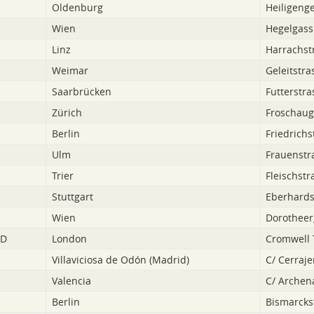
Oldenburg
Heiligenge
Wien
Hegelgass
Linz
Harrachst
Weimar
Geleitstra
Saarbrücken
Futterstra
Zürich
Froschaug
Berlin
Friedrichs
Ulm
Frauenstr
Trier
Fleischstr
Stuttgart
Eberhards
Wien
Dorotheer
DD
London
Cromwell T
Villaviciosa de Odón (Madrid)
C/ Cerraje
Valencia
C/ Archen
Berlin
Bismarcks