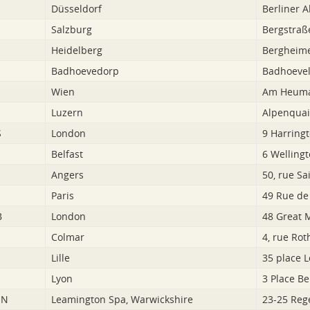
Düsseldorf
Berliner A
Salzburg
Bergstraß
Heidelberg
Bergheime
Badhoevedorp
Badhoevel
Wien
Am Heuma
Luzern
Alpenquai
S
London
9 Harring
Belfast
6 Wellingt
Angers
50, rue Sa
Paris
49 Rue d
B
London
48 Great 
Colmar
4, rue Rot
Lille
35 place L
Lyon
3 Place Be
NN
Leamington Spa, Warwickshire
23-25 Reg