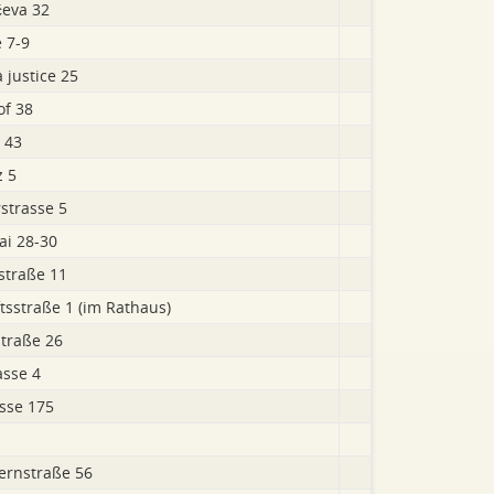
ćeva 32
 7-9
a justice 25
f 38
 43
z 5
strasse 5
i 28-30
traße 11
tsstraße 1 (im Rathaus)
traße 26
asse 4
asse 175
ernstraße 56