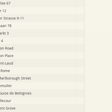
llee 67
e 12
r Strasse 9-11
aan 78
rkt 3
 4
ton Road
on Place
int-Laud
e Rome
Marlborough Street
hmuller
ouise de Bettignies
llecour
ent Grove