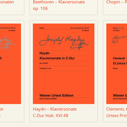
sonaten
Beethoven – Klaviersonate
Chopin – 
op. 106
te
Haydn – Klaviersonate
Clementi, 
0
C-Dur Hob. XVI:48
Urtext Pr