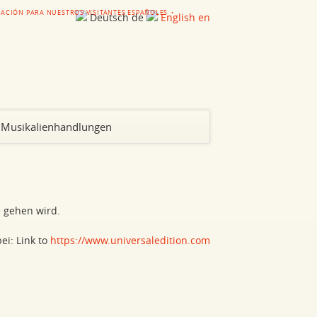
ACIÓN PARA NUESTROS VISITANTES ESPAÑOLES
Deutsch
de
English
en
Navigation
Musikalienhandlungen
überspringen
 gehen wird.
ei: Link to
https://www.universaledition.com