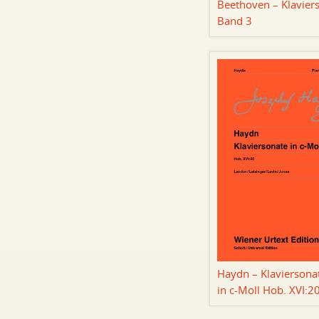
Beethoven – Klavier
Band 3
Haydn – Klaviersona
in c-Moll Hob. XVI:2