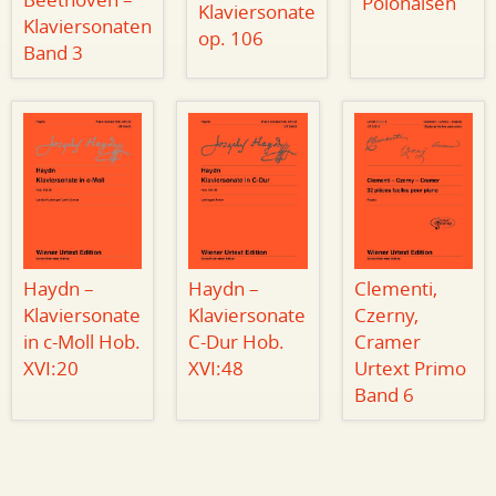
Beethoven –
Polonaisen
Klaviersonate
Klaviersonaten
op. 106
Band 3
Haydn –
Haydn –
Clementi,
Klaviersonate
Klaviersonate
Czerny,
in c-Moll Hob.
C-Dur Hob.
Cramer
XVI:20
XVI:48
Urtext Primo
Band 6