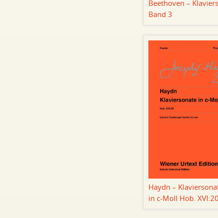
Beethoven – Klavier
Band 3
Haydn – Klaviersona
in c-Moll Hob. XVI:2