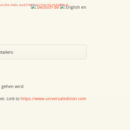
ACIÓN PARA NUESTROS VISITANTES ESPAÑOLES
Deutsch
de
English
en
Skip
tailers
navigation
 gehen wird.
ei: Link to
https://www.universaledition.com