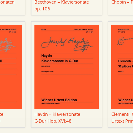
sonaten
Beethoven – Klaviersonate
Chopin – 
op. 106
te
Haydn – Klaviersonate
Clementi, 
0
C-Dur Hob. XVI:48
Urtext Pr