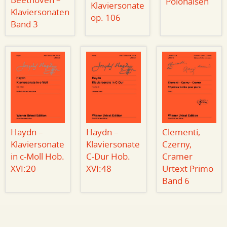
Beethoven –
Polonaisen
Klaviersonate
Klaviersonaten
op. 106
Band 3
Haydn –
Haydn –
Clementi,
Klaviersonate
Klaviersonate
Czerny,
in c-Moll Hob.
C-Dur Hob.
Cramer
XVI:20
XVI:48
Urtext Primo
Band 6