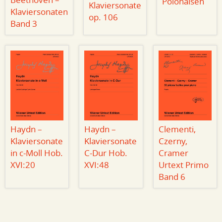
Beethoven –
Polonaisen
Klaviersonate
Klaviersonaten
op. 106
Band 3
Haydn –
Haydn –
Clementi,
Klaviersonate
Klaviersonate
Czerny,
in c-Moll Hob.
C-Dur Hob.
Cramer
XVI:20
XVI:48
Urtext Primo
Band 6