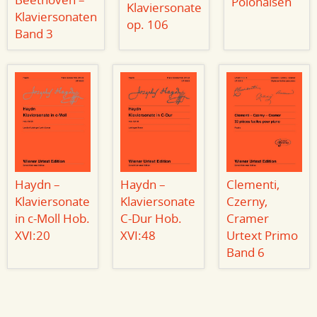
Beethoven –
Polonaisen
Klaviersonate
Klaviersonaten
op. 106
Band 3
Haydn –
Haydn –
Clementi,
Klaviersonate
Klaviersonate
Czerny,
in c-Moll Hob.
C-Dur Hob.
Cramer
XVI:20
XVI:48
Urtext Primo
Band 6