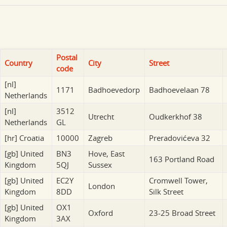
Postal
Country
City
Street
code
[nl]
1171
Badhoevedorp
Badhoevelaan 78
Netherlands
[nl]
3512
Utrecht
Oudkerkhof 38
Netherlands
GL
[hr]
Croatia
10000
Zagreb
Preradovićeva 32
[gb]
United
BN3
Hove, East
163 Portland Road
Kingdom
5QJ
Sussex
[gb]
United
EC2Y
Cromwell Tower,
London
Kingdom
8DD
Silk Street
[gb]
United
OX1
Oxford
23-25 Broad Street
Kingdom
3AX