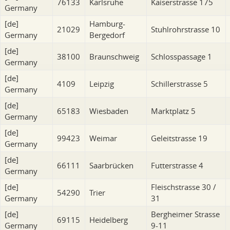
76133
Karlsruhe
Kaiserstrasse 175
Germany
[de]
Hamburg-
21029
Stuhlrohrstrasse 10
Germany
Bergedorf
[de]
38100
Braunschweig
Schlosspassage 1
Germany
[de]
4109
Leipzig
Schillerstrasse 5
Germany
[de]
65183
Wiesbaden
Marktplatz 5
Germany
[de]
99423
Weimar
Geleitstrasse 19
Germany
[de]
66111
Saarbrücken
Futterstrasse 4
Germany
[de]
Fleischstrasse 30 /
54290
Trier
Germany
31
[de]
Bergheimer Strasse
69115
Heidelberg
Germany
9-11